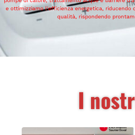
pompe di calore, trattamento acque e barriere d'aria
e ottimizziamo l'efficienza energetica, riducendo co
qualità, rispondendo prontamen
I nostr