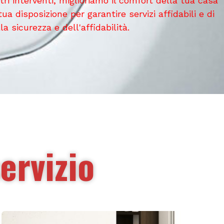
tri interventi, miglioriamo il comfort della tua casa
ua disposizione per garantire servizi affidabili e di
 sicurezza e dell'affidabilità.
servizio