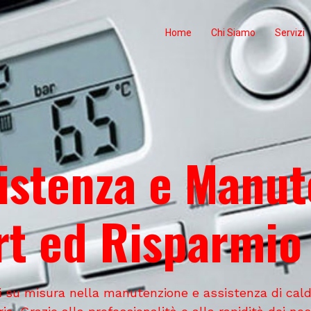
Home
Chi Siamo
Servizi
sistenza e Manut
t ed Risparmio
ioni su misura nella manutenzione e assistenza di ca