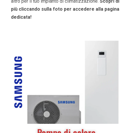
altro per il tuo impianto di climatizzazione.
Scopri di
più cliccando sulla foto per accedere alla pagina
dedicata!
Pompe di calore