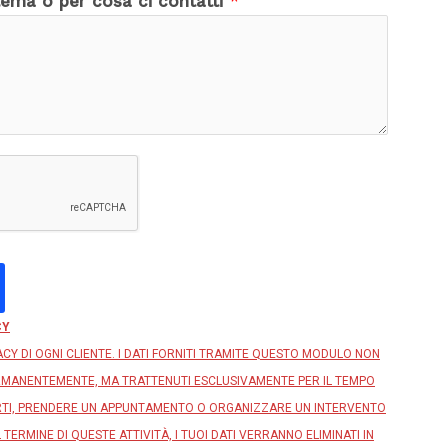
blema o per cosa ci contatti
*
CY
VACY DI OGNI CLIENTE. I DATI FORNITI TRAMITE QUESTO MODULO NON
MANENTEMENTE, MA TRATTENUTI ESCLUSIVAMENTE PER IL TEMPO
RTI, PRENDERE UN APPUNTAMENTO O ORGANIZZARE UN INTERVENTO
 TERMINE DI QUESTE ATTIVITÀ, I TUOI DATI VERRANNO ELIMINATI IN