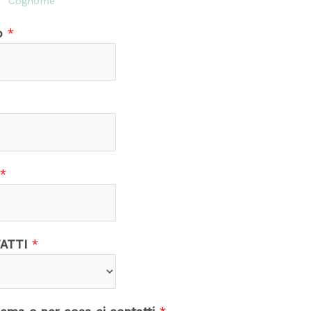
Cognome
co
*
*
TATTI
*