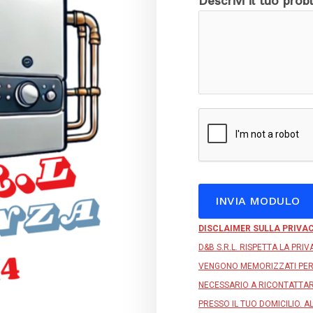
Descrivi il tuo pro
c
o
n
t
a
t
t
i
INVIA MODULO
A
DISCLAIMER SULLA PRIVA
l
D&B S.R.L. RISPETTA LA PRI
t
VENGONO MEMORIZZATI PER
e
NECESSARIO A RICONTATTA
r
PRESSO IL TUO DOMICILIO. AL