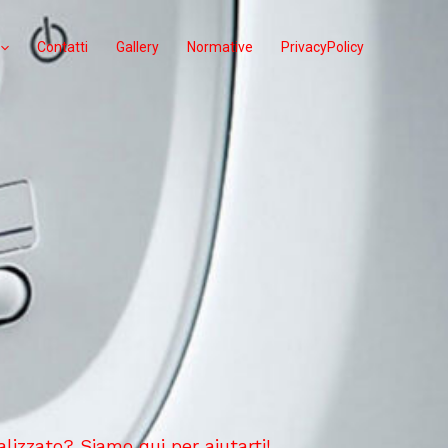
Contatti
Gallery
Normative
PrivacyPolicy
alizzato? Siamo qui per aiutarti!