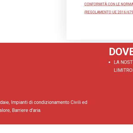
n
CONFORMITÀ CON LE NORMAT
a
(REGOLAMENTO UE 2016/679
t
i
v
e
DOV
:
LA NOST
LIMITRO
e, Impianti di condizionamento Civili ed
lore, Barriere d’aria.