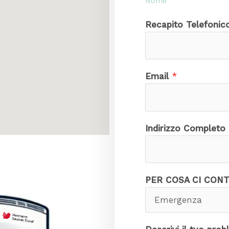
Nome
Recapito Telefoni
Email
*
Indirizzo Completo
t
PER COSA CI CON
u
o
*