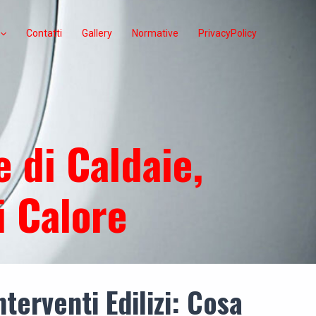
Contatti
Gallery
Normative
PrivacyPolicy
 di Caldaie,
i Calore
terventi Edilizi: Cosa