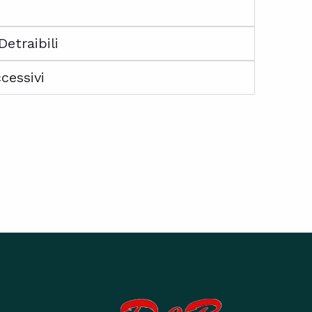
traibili
cessivi