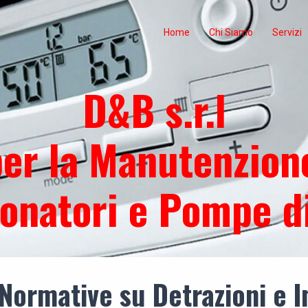
Home
Chi Siamo
Servizi
D&B s.r.l
er la Manutenzione
onatori e Pompe d
ormative su Detrazioni e In